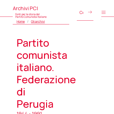
Archivi PCI
Fonti per la storia del
Partito Comunista Italiano
Home
Gli archivi
Partito
comunista
italiano.
Federazione
di
Perugia
1944 - 1991