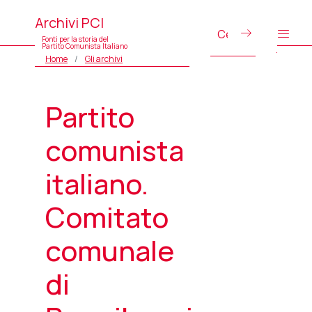
Archivi PCI
Fonti per la storia del
Partito Comunista Italiano
Home
Gli archivi
Partito
comunista
italiano.
Comitato
comunale
di